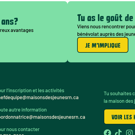
Tu as le goût de
7 ans?
Viens nous rencontrer pour
mbreux avantages
bénévolat auprès des jeun
JE M'IMPLIQUE
ur l’inscription et les activités
Tu souhaites c
hefdequipe@maisonsdesjeunesrn.ca
la maison des 
ute autre information
VOIR LES
oordonnatrice@maisonsdesjeunesrn.ca
ur nous contacter