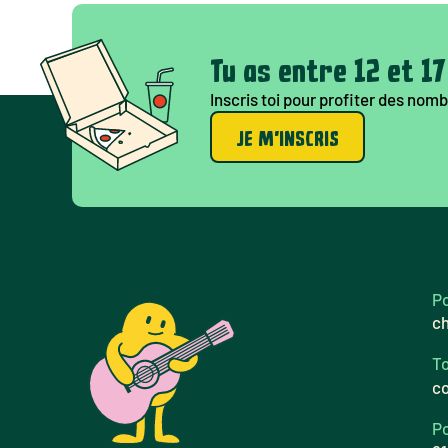
Tu as entre 12 et 1
Inscris toi pour profiter des no
JE M'INSCRIS
Po
c
To
c
Po