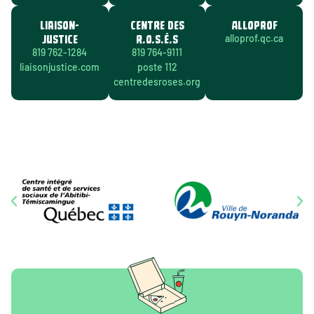
LIAISON-
CENTRE DES
ALLOPROF
JUSTICE
R.O.S.É.S
alloprof.qc.ca
819 762-1284
819 764-9111
liaisonjustice.com
poste 112
centredesroses.org