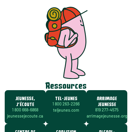
Ressources
JEUNESSE,
TEL-JEUNES
ARRIMAGE
J’ÉCOUTE
JEUNESSE
1 800 263-2266
1 800 668-6868
819 277-4575
teljeunes.com
jeunessejecoute.ca
arrimagejeunesse.org
CENTRE DE
COALITION
ALCOOL-