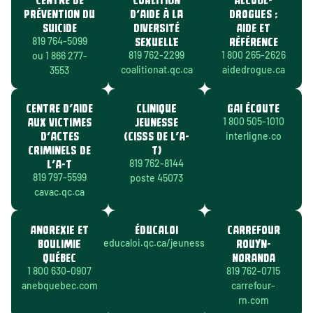
PRÉVENTION DU
D’AIDE À LA
DROGUES :
SUICIDE
DIVERSITÉ
AIDE ET
SEXUELLE
RÉFÉRENCE
819 764-5099
819 762-2299
1 800 265-2626
ou 1 866 277-
coalitionat.qc.ca
aidedrogue.ca
3553
CENTRE D’AIDE
CLINIQUE
GAI ÉCOUTE
AUX VICTIMES
JEUNESSE
1 800 505-1010
D’ACTES
(CISSS DE L’A-
interligne.co
CRIMINELS DE
T)
L’A-T
819 762-8144
819 797-5599
poste 45073
cavac.qc.ca
ANOREXIE ET
ÉDUCALOI
CARREFOUR
BOULIMIE
ROUYN-
educaloi.qc.ca/jeunesse
QUÉBEC
NORANDA
1 800 630-0907
819 762-0715
anebquebec.com
carrefour-
rn.com