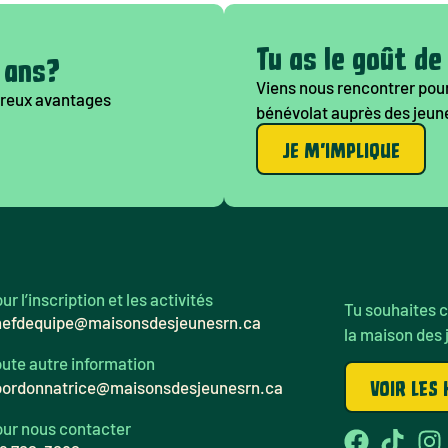
Tu as le goût de
7 ans?
Viens nous rencontrer pour
mbreux avantages
bénévolat auprès des jeun
JE M'IMPLIQUE
ur l’inscription et les activités
Tu souhaites c
hefdequipe@maisonsdesjeunesrn.ca
la maison des 
ute autre information
VOIR LES
oordonnatrice@maisonsdesjeunesrn.ca
ur nous contacter