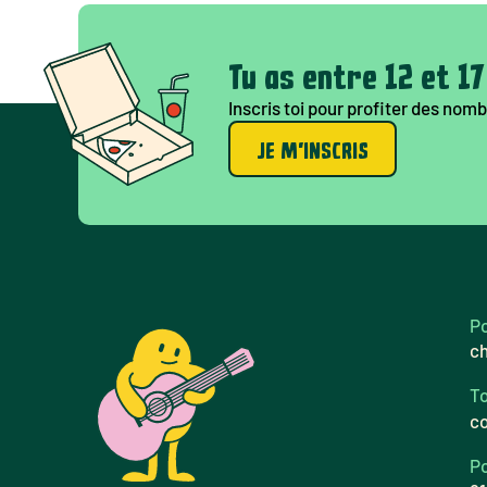
Tu as entre 12 et 1
Inscris toi pour profiter des no
JE M'INSCRIS
Po
c
To
c
Po